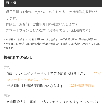
持ち物
母子手帳（お持ちでない方、お忘れの方には接種券を発行いた
します）
保険証（お名前、ご生年月日を確認いたします）
スマートフォンなどの端末（お持ちでなければ結構です）
＊京都府内にお住まいで京都市民以外の方はお住まいの区役所で事前に手続きが必要です。
＊京都府民以外の方で定期接種対象の方は一旦当院へは自費にてお支払いいただくこととに
なります。
接種までの流れ
予約
電話もしくはインターネットでご予約をお取り下さい
イ
ンターネット予約はこちらへ
予約時間は外来診療時間内となります
外来診療時間
来院
web問診入力（事前にご入力いただいておりますとスムーズで