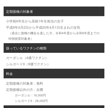
定期接種の対象者
小学校6年生から高校1年生相当の女子
平成9年4月2日から平成20年4月1日生まれの女性
（過去に接種の機会を逃した方。令和4年度から令和6年度までの
特例措置対象者）
扱っているワクチンの種類
ガーダシル（4価ワクチン）
シルガード9（9価ワクチン）
料金
定期接種の対象者：無料
定期接種以外の方：自費
ガーダシル：16,000円
シルガード9：28,000円